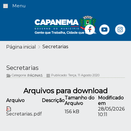
Menu
Secretarias
Página inicial
Secretarias
Categoria:
Publicado: Terça, 11 Agosto 2020
PÁGINAS
Arquivos para download
Tamanho do
Modificado
Arquivo
Descrição
Arquivo
em
28/05/2026
156 kB
Secretarias..pdf
10:11