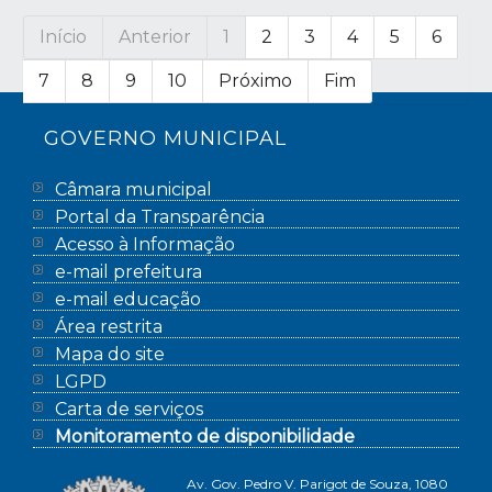
Início
Anterior
1
2
3
4
5
6
7
8
9
10
Próximo
Fim
GOVERNO MUNICIPAL
Câmara municipal
Portal da Transparência
Acesso à Informação
e-mail prefeitura
e-mail educação
Área restrita
Mapa do site
LGPD
Carta de serviços
Monitoramento de disponibilidade
Av. Gov. Pedro V. Parigot de Souza, 1080