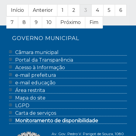
Início
Anterior
1
2
3
4
5
6
7
8
9
10
Próximo
Fim
GOVERNO MUNICIPAL
Câmara municipal
Portal da Transparência
Acesso à Informação
e-mail prefeitura
e-mail educação
Área restrita
Mapa do site
LGPD
Carta de serviços
Monitoramento de disponibilidade
Av. Gov. Pedro V. Parigot de Souza, 1080