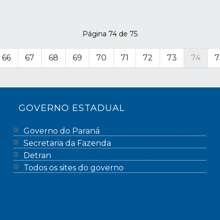
Página 74 de 75
66
67
68
69
70
71
72
73
74
7
GOVERNO ESTADUAL
Governo do Paraná
Secretaria da Fazenda
Detran
Todos os sites do governo