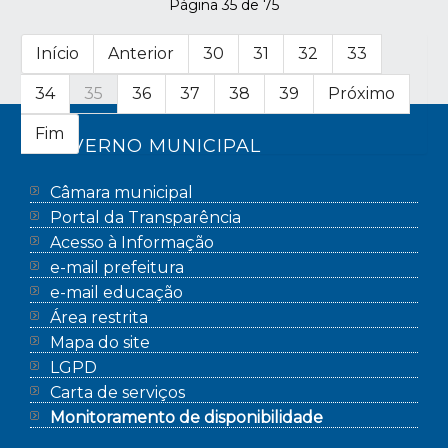
Página 35 de 75
Início
Anterior
30
31
32
33
34
35
36
37
38
39
Próximo
Fim
GOVERNO MUNICIPAL
Câmara municipal
Portal da Transparência
Acesso à Informação
e-mail prefeitura
e-mail educação
Área restrita
Mapa do site
LGPD
Carta de serviços
Monitoramento de disponibilidade