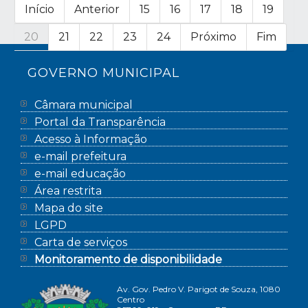
Início
Anterior
15
16
17
18
19
20
21
22
23
24
Próximo
Fim
GOVERNO MUNICIPAL
Câmara municipal
Portal da Transparência
Acesso à Informação
e-mail prefeitura
e-mail educação
Área restrita
Mapa do site
LGPD
Carta de serviços
Monitoramento de disponibilidade
Av. Gov. Pedro V. Parigot de Souza, 1080
Centro