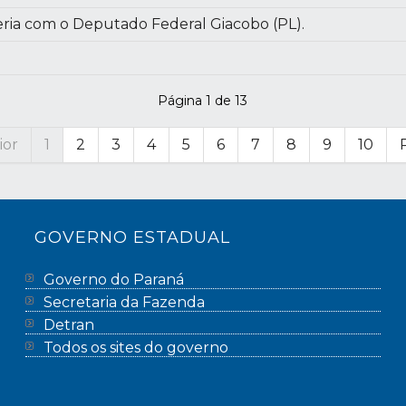
ia com o Deputado Federal Giacobo (PL).
Página 1 de 13
ior
1
2
3
4
5
6
7
8
9
10
GOVERNO ESTADUAL
Governo do Paraná
Secretaria da Fazenda
Detran
Todos os sites do governo