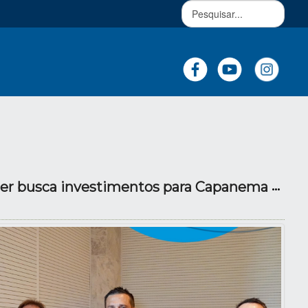
Prefeito Neivor Kessler busca investimentos para Capanema em Curitiba