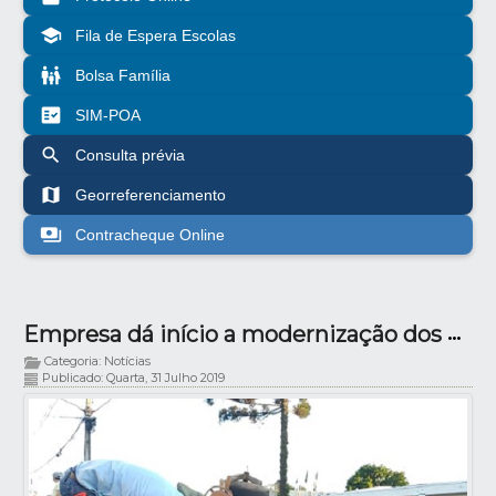
school
Fila de Espera Escolas
family_restroom
Bolsa Família
fact_check
SIM-POA
search
Consulta prévia
map
Georreferenciamento
payments
Contracheque Online
Empresa dá início a modernização dos canteiros na área central da cidade
Categoria: Notícias
Publicado: Quarta, 31 Julho 2019