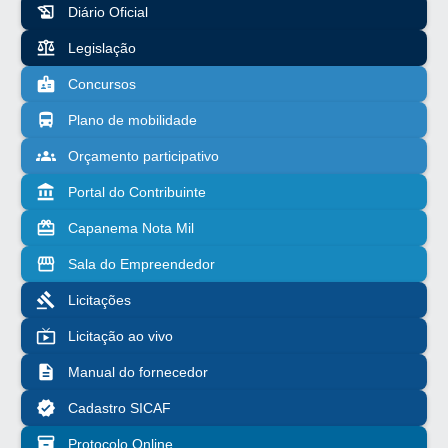
history_edu
Diário Oficial
balance
Legislação
badge
Concursos
directions_bus
Plano de mobilidade
groups
Orçamento participativo
account_balance
Portal do Contribuinte
redeem
Capanema Nota Mil
storefront
Sala do Empreendedor
gavel
Licitações
live_tv
Licitação ao vivo
description
Manual do fornecedor
verified
Cadastro SICAF
inventory_2
Protocolo Online