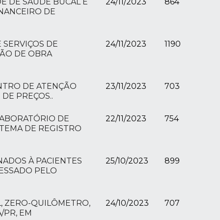
E DE SAÚDE BUCAL E
24/11/2023
864
INANCEIRO DE
 SERVIÇOS DE
24/11/2023
1190
MÃO DE OBRA
ENTRO DE ATENÇÃO
23/11/2023
703
 DE PREÇOS..
LABORATÓRIO DE
22/11/2023
754
STEMA DE REGISTRO
NADOS À PACIENTES
25/10/2023
899
CESSADO PELO
L, ZERO-QUILÔMETRO,
24/10/2023
707
/PR, EM