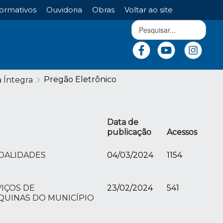
ormativos
Ouvidoria
Obras
Voltar ao site
Pregão Eletrônico
a Íntegra
Data de
publicação
Acessos
ODALIDADES
04/03/2024
1154
IÇOS DE
23/02/2024
541
QUINAS DO MUNICÍPIO