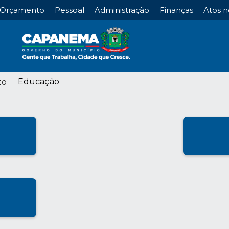
Orçamento
Pessoal
Administração
Finanças
Atos n
Educação
to