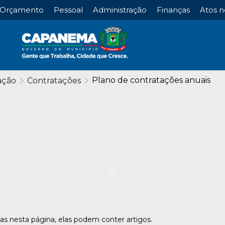
Orçamento
Pessoal
Administração
Finanças
Atos n
Plano de contratações anuais
ação
Contratações
das nesta página, elas podem conter artigos.