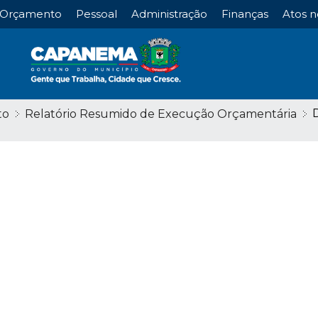
Orçamento
Pessoal
Administração
Finanças
Atos n
D
to
Relatório Resumido de Execução Orçamentária