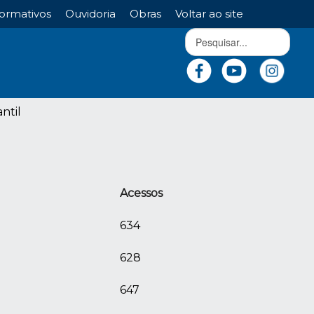
ormativos
Ouvidoria
Obras
Voltar ao site
ntil
Acessos
634
628
647