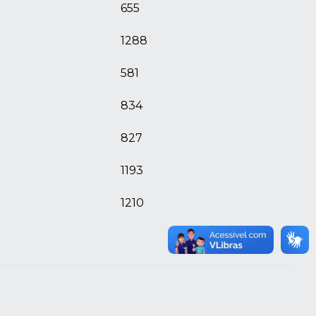
655
1288
581
834
827
1193
1210