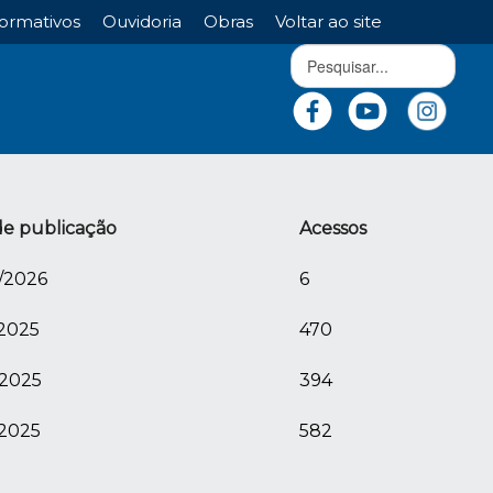
ormativos
Ouvidoria
Obras
Voltar ao site
de publicação
Acessos
/2026
6
/2025
470
/2025
394
/2025
582