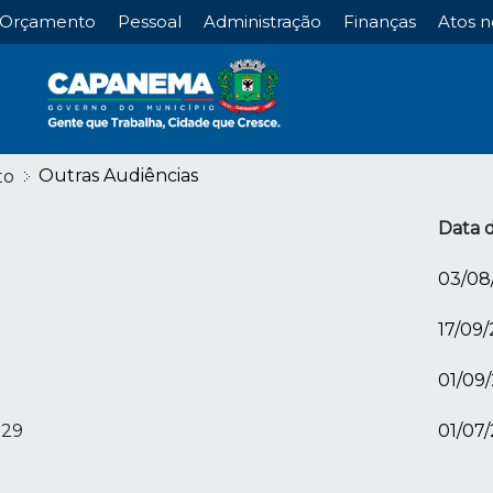
Orçamento
Pessoal
Administração
Finanças
Atos n
Outras Audiências
to
Data 
03/08
17/09
01/09
029
01/07