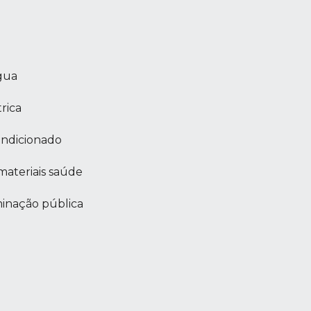
água
rica
ondicionado
materiais saúde
minação pública