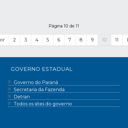
Página 10 de 11
ior
2
3
4
5
6
7
8
9
10
11
GOVERNO ESTADUAL
Governo do Paraná
Secretaria da Fazenda
Detran
Todos os sites do governo