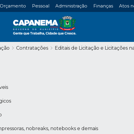
Orçamento
Pessoal
Administração
Finanças
Atos n
ação
Contratações
Editais de Licitação e Licitações n
veis
gicos
o
pressoras, nobreaks, notebooks e demais