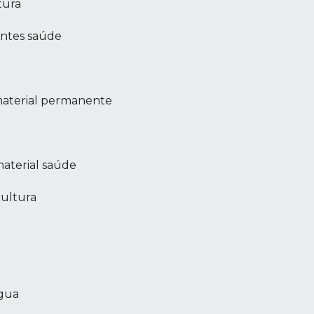
tura
entes saúde
material permanente
aterial saúde
cultura
água