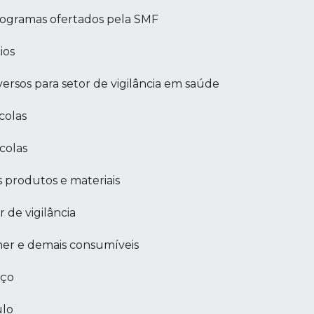
rogramas ofertados pela SMF
ios
rsos para setor de vigilância em saúde
colas
colas
 produtos e materiais
 de vigilância
ner e demais consumíveis
iço
ulo