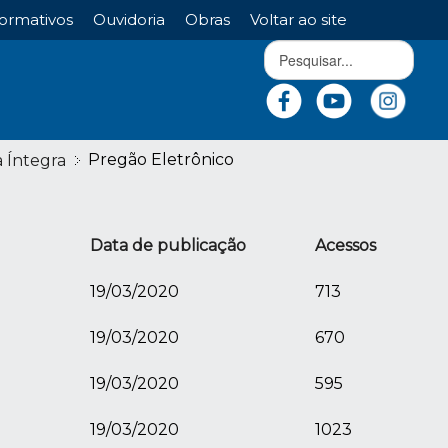
ormativos
Ouvidoria
Obras
Voltar ao site
Pregão Eletrônico
a Íntegra
Data de publicação
Acessos
19/03/2020
713
19/03/2020
670
19/03/2020
595
19/03/2020
1023