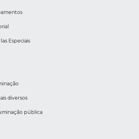
ipamentos
rial
as Especiais
eminação
ais diversos
luminação pública