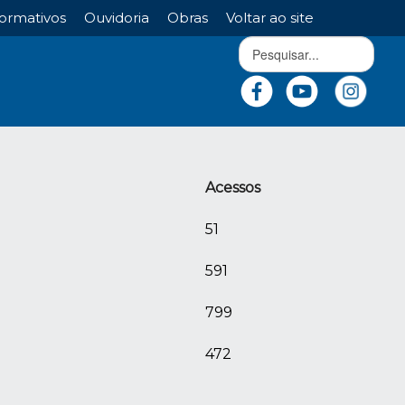
ormativos
Ouvidoria
Obras
Voltar ao site
Acessos
51
591
799
472