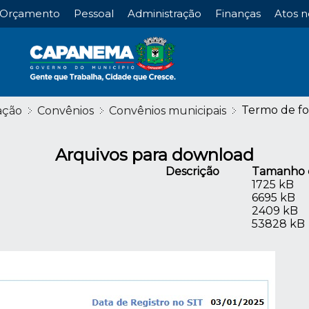
Orçamento
Pessoal
Administração
Finanças
Atos n
Termo de fo
ação
Convênios
Convênios municipais
Arquivos para download
Descrição
Tamanho 
1725 kB
6695 kB
2409 kB
53828 kB