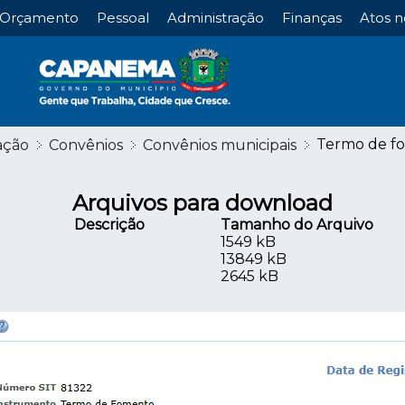
Orçamento
Pessoal
Administração
Finanças
Atos n
Termo de f
ação
Convênios
Convênios municipais
Arquivos para download
Descrição
Tamanho do Arquivo
1549 kB
13849 kB
2645 kB