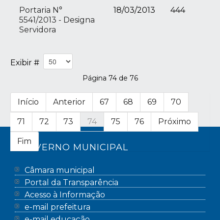
Portaria N°
18/03/2013
444
5541/2013 - Designa
Servidora
Exibir #
Página 74 de 76
Início
Anterior
67
68
69
70
71
72
73
74
75
76
Próximo
Fim
GOVERNO MUNICIPAL
Câmara municipal
Portal da Transparência
Acesso à Informação
e-mail prefeitura
e-mail educação