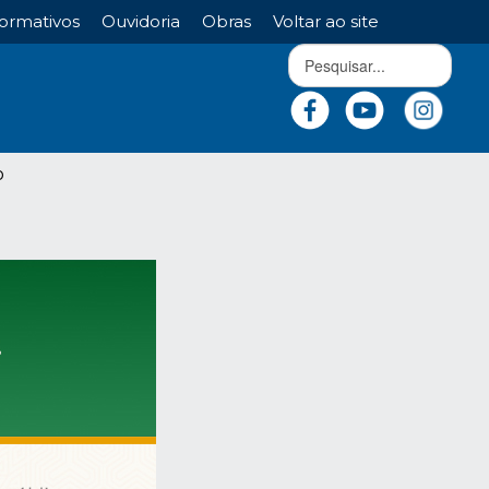
ormativos
Ouvidoria
Obras
Voltar ao site
o