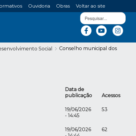
ormativos
Ouvidoria
Obras
Voltar ao site
Conselho municipal dos
Desenvolvimento Social
Data de
publicação
Acessos
19/06/2026
53
- 14:45
19/06/2026
62
- 14:44