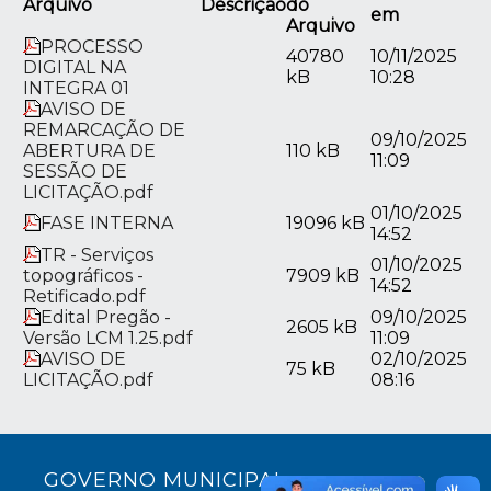
Arquivo
Descrição
do
em
Arquivo
PROCESSO
40780
10/11/2025
DIGITAL NA
kB
10:28
INTEGRA 01
AVISO DE
REMARCAÇÃO DE
09/10/2025
ABERTURA DE
110 kB
11:09
SESSÃO DE
LICITAÇÃO.pdf
01/10/2025
FASE INTERNA
19096 kB
14:52
TR - Serviços
01/10/2025
topográficos -
7909 kB
14:52
Retificado.pdf
Edital Pregão -
09/10/2025
2605 kB
Versão LCM 1.25.pdf
11:09
AVISO DE
02/10/2025
75 kB
LICITAÇÃO.pdf
08:16
GOVERNO MUNICIPAL