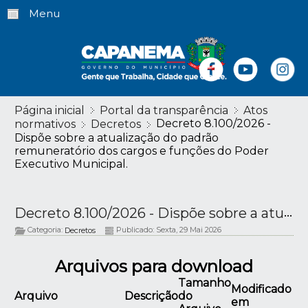
Menu
Página inicial
Portal da transparência
Atos
Decreto 8.100/2026 -
normativos
Decretos
Dispõe sobre a atualização do padrão
remuneratório dos cargos e funções do Poder
Executivo Municipal.
Decreto 8.100/2026 - Dispõe sobre a atualização do padrão remuneratório dos cargos e funções do Poder Executivo Municipal.
Categoria:
Publicado: Sexta, 29 Mai 2026
Decretos
Arquivos para download
Tamanho
Modificado
Arquivo
Descrição
do
em