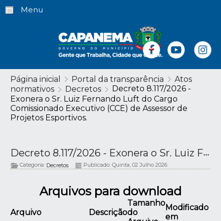
Menu
Página inicial
Portal da transparência
Atos
Decreto 8.117/2026 -
normativos
Decretos
Exonera o Sr. Luiz Fernando Luft do Cargo
Comissionado Executivo (CCE) de Assessor de
Projetos Esportivos.
Decreto 8.117/2026 - Exonera o Sr. Luiz Fernando Luft do Cargo Comissionado Executivo (CCE) de Assessor de Projetos Esportivos.
Categoria:
Publicado: Quinta, 02 Julho 2026
Decretos
Arquivos para download
Tamanho
Modificado
Arquivo
Descrição
do
em