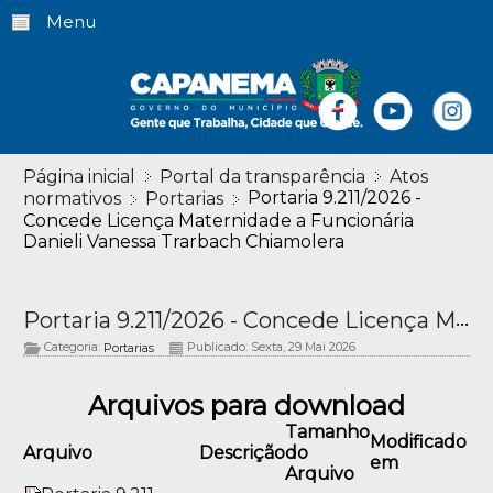
Menu
Página inicial
Portal da transparência
Atos
Portaria 9.211/2026 -
normativos
Portarias
Concede Licença Maternidade a Funcionária
Danieli Vanessa Trarbach Chiamolera
Portaria 9.211/2026 - Concede Licença Maternidade a Funcionária Danieli Vanessa Trarbach Chiamolera
Categoria:
Publicado: Sexta, 29 Mai 2026
Portarias
Arquivos para download
Tamanho
Modificado
Arquivo
Descrição
do
em
Arquivo