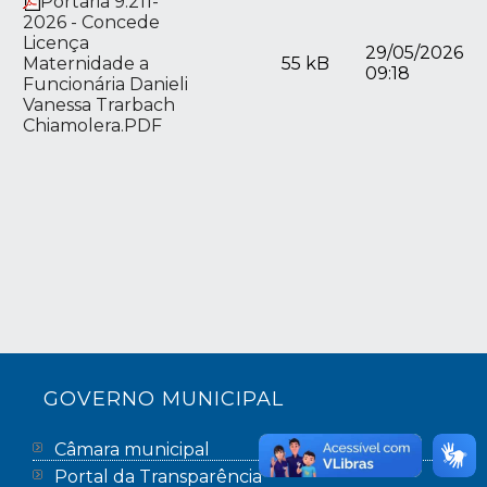
Portaria 9.211-
2026 - Concede
Licença
29/05/2026
Maternidade a
55 kB
09:18
Funcionária Danieli
Vanessa Trarbach
Chiamolera.PDF
GOVERNO MUNICIPAL
Câmara municipal
Portal da Transparência