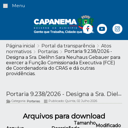
Menu
Página inicial
Portal da transparência
Atos
Portaria 9.238/2026 -
normativos
Portarias
Designa a Sra. Dielihn Sara Neuhaus Gebauer para
exercer a Função Comissionada Executiva (FCE)
de Coordenadoria do CRAS e dá outras
providências.
Portaria 9.238/2026 - Designa a Sra. Dielihn Sara Neuhaus Gebauer para exercer a Função Comissionada Executiva (FCE) de Coordenadoria do CRAS e dá outras providências.
Categoria:
Publicado: Quinta, 02 Julho 2026
Portarias
Arquivos para download
Tamanho
Modificado