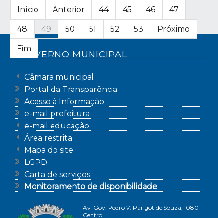
Início
Anterior
44
45
46
47
48
49
50
51
52
53
Próximo
Fim
GOVERNO MUNICIPAL
Câmara municipal
Portal da Transparência
Acesso à Informação
e-mail prefeitura
e-mail educação
Área restrita
Mapa do site
LGPD
Carta de serviços
Monitoramento de disponibilidade
Av. Gov. Pedro V. Parigot de Souza, 1080
Centro