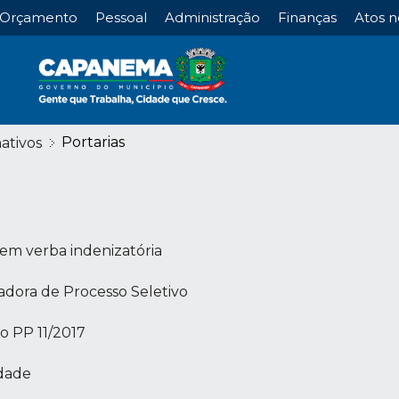
Orçamento
Pessoal
Administração
Finanças
Atos n
Portarias
ativos
 em verba indenizatória
adora de Processo Seletivo
o PP 11/2017
idade