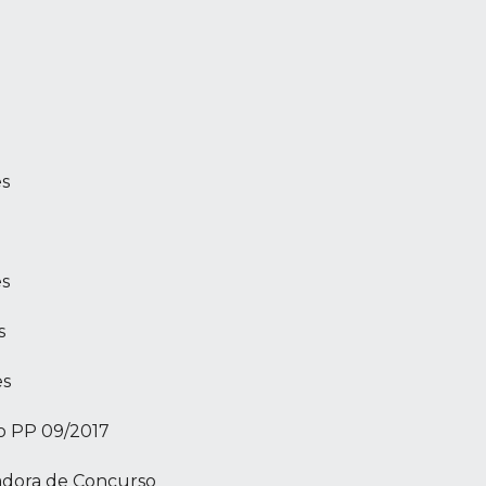
es
es
s
es
o PP 09/2017
zadora de Concurso