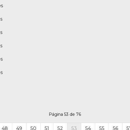
es
s
s
s
es
es
Página 53 de 76
48
49
50
51
52
53
54
55
56
5