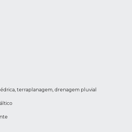
)
édrica, terraplanagem, drenagem pluvial
ltico
ente