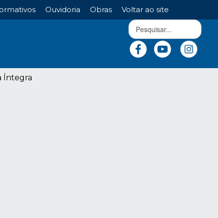
ormativos
Ouvidoria
Obras
Voltar ao site
a Íntegra