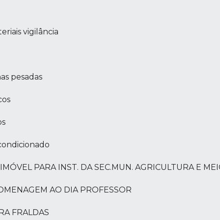
iais vigilância
as pesadas
cos
os
 condicionado
 DE IMÓVEL PARA INST. DA SEC.MUN. AGRICULTURA E M
 EM HOMENAGEM AO DIA PROFESSOR
PARA FRALDAS