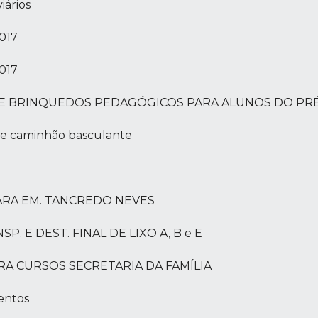
iários
017
017
IÇÃO DE BRINQUEDOS PEDAGÓGICOS PARA ALUNOS DO P
a e caminhão basculante
R PARA EM. TANCREDO NEVES
NSP. E DEST. FINAL DE LIXO A, B e E
 PARA CURSOS SECRETARIA DA FAMÍLIA
entos