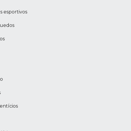
s esportivos
quedos
os
ho
s
entícios