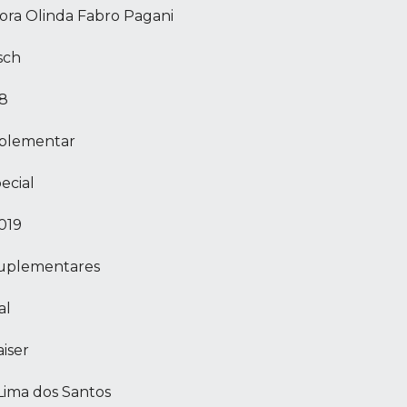
ora Olinda Fabro Pagani
sch
18
uplementar
ecial
019
 Suplementares
al
iser
Lima dos Santos