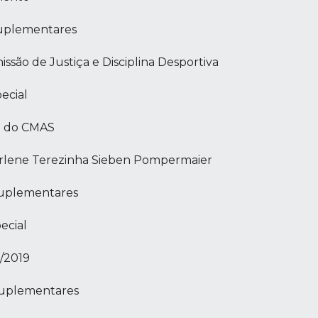
 Suplementares
são de Justiça e Disciplina Desportiva
ecial
o do CMAS
arlene Terezinha Sieben Pompermaier
 Suplementares
ecial
5/2019
 Suplementares