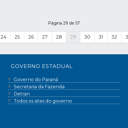
Página 29 de 57
24
25
26
27
28
29
30
31
32
GOVERNO ESTADUAL
Governo do Paraná
Secretaria da Fazenda
Detran
Todos os sites do governo