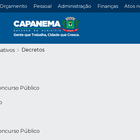
Orçamento
Pessoal
Administração
Finanças
Atos n
Decretos
ativos
Concurso Público
o
Concurso Público