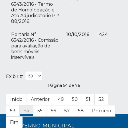
6543/2016 - Termo
de Homologação e
Ato Adjudicatório PP
88/2016
Portaria N°
10/10/2016
424
6542/2016 - Comissão
para avaliação de
bens móveis
inservíveis
Exibir #
Página 54 de 76
Início
Anterior
49
50
51
52
53
54
55
56
57
58
Próximo
Fim
GOVERNO MUNICIPAL