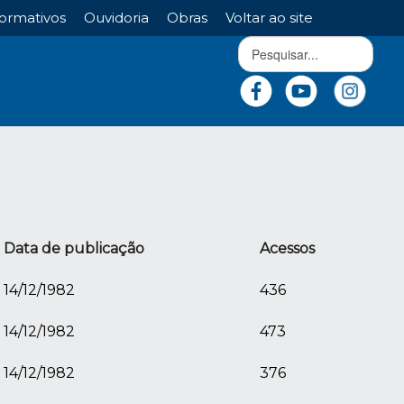
ormativos
Ouvidoria
Obras
Voltar ao site
Data de publicação
Acessos
14/12/1982
436
14/12/1982
473
14/12/1982
376