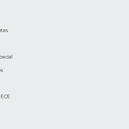
ntes
pecial
os
e ECE