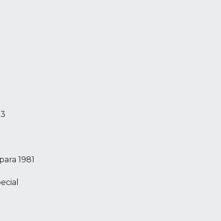
73
 para 1981
ecial