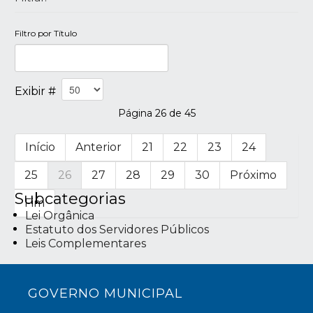
Filtro por Título
Exibir #
Página 26 de 45
Início
Anterior
21
22
23
24
25
26
27
28
29
30
Próximo
Subcategorias
Fim
Lei Orgânica
Estatuto dos Servidores Públicos
Leis Complementares
GOVERNO MUNICIPAL