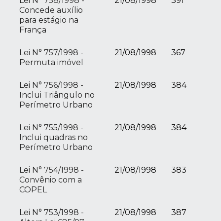
Lei N° 758/1998 -
21/08/1998
391
Concede auxílio
para estágio na
França
Lei N° 757/1998 -
21/08/1998
367
Permuta imóvel
Lei N° 756/1998 -
21/08/1998
384
Inclui Triângulo no
Perímetro Urbano
Lei N° 755/1998 -
21/08/1998
384
Inclui quadras no
Perímetro Urbano
Lei N° 754/1998 -
21/08/1998
383
Convênio com a
COPEL
Lei N° 753/1998 -
21/08/1998
387