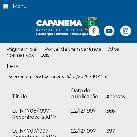
Menu
Página inicial
Portal da transparência
Atos
Leis
normativos
Leis
Data da última atualização: 15/Jul/2026 - 10:41:52
Data de
Título
publicação
Acessos
Lei Nº 708/1997 -
22/12/1997
366
Reconhece a APM
Lei Nº 707/1997 -
22/12/1997
397