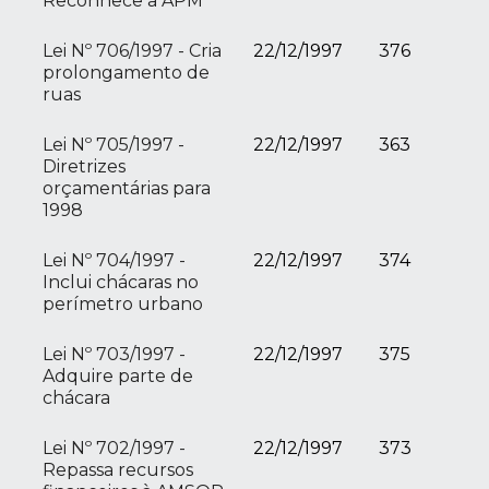
Reconhece a APM
Lei Nº 706/1997 - Cria
22/12/1997
376
prolongamento de
ruas
Lei Nº 705/1997 -
22/12/1997
363
Diretrizes
orçamentárias para
1998
Lei Nº 704/1997 -
22/12/1997
374
Inclui chácaras no
perímetro urbano
Lei Nº 703/1997 -
22/12/1997
375
Adquire parte de
chácara
Lei Nº 702/1997 -
22/12/1997
373
Repassa recursos