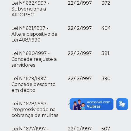
Lei Nº 682/1997 -
22/12/1997
372
Subvenciona a
AIPOPEC
Lei Nº 681/1997 -
22/12/1997
404
Altera dispositivo da
Lei 408/1990
Lei Nº 680/1997 -
22/12/1997
381
Concede reajuste a
servidores
Lei Nº 679/1997 -
22/12/1997
390
Concede desconto
em débito
Lei Nº 678/1997 -
22/12/1997
370
Progressividade na
cobrança de multas
Lei Nº 677/1997 -
22/12/1997
507