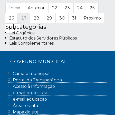
Início
Anterior
22
23
24
25
26
27
28
29
30
31
Próximo
Subcategorias
Fim
Lei Orgânica
Estatuto dos Servidores Públicos
Leis Complementares
GOVERNO MUNICIPAL
Câmara municipal
Portal da Transparência
Acesso à Informação
e-mail prefeitura
e-mail educação
Área restrita
Mapa do site